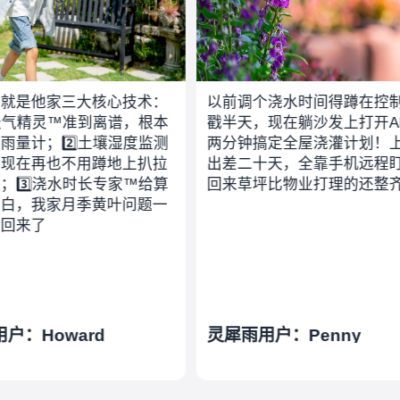
大核心技术：
以前调个浇水时间得蹲在控制器前
准到离谱，根本
戳半天，现在躺沙发上打开APP，
⃣土壤湿度监测
两分钟搞定全屋浇灌计划！上个月
用蹲地上扒拉
出差二十天，全靠手机远程盯着，
时长专家™给算
回来草坪比物业打理的还整齐
季黄叶问题一
rd
灵犀雨用户：Penny