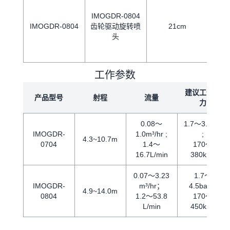
IMOGDR-0804
IMOGDR-0804
齿轮驱动旋转喷
21cm
头
工作参数
建议工作压
产品型号
射程
流量
力
0.08～
1.7～3.8bar
IMOGDR-
1.0m³/hr ;
;
4.3~10.7m
0704
1.4～
170～
16.7L/min
380kPa
0.07～3.23
1.7～
IMOGDR-
m³/hr；
4.5bar；
4.9~14.0m
0804
1.2～53.8
170～
L/min
450kPa