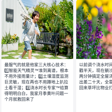
最服气的就是他家三大核心技术：
以前调个浇水时
1️⃣智能天气精灵™准到离谱，根本
戳半天，现在躺沙
不用外接雨量计；2️⃣土壤湿度监测
两分钟搞定全屋
巨灵敏，现在再也不用蹲地上扒拉
出差二十天，全
土看干湿；3️⃣浇水时长专家™给算
回来草坪比物业
得明明白白，我家月季黄叶问题一
个月就救回来了