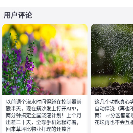
用户评论
以前调个浇水时间得蹲在控制器前
这几个功能真心实
戳半天，现在躺沙发上打开APP，
自动停浇（再也
两分钟搞定全屋浇灌计划！上个月
雨） ✅分区智能
出差二十天，全靠手机远程盯着，
花坛再也不会互
回来草坪比物业打理的还整齐